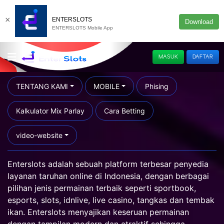
×
ENTERSLOTS
Download
ENTERSLOTS Mobile App
MASUK
DAFTAR
TENTANG KAMI
MOBILE
Phising
Kalkulator Mix Parlay
Cara Betting
video-website
Enterslots adalah sebuah platform terbesar penyedia
layanan taruhan online di Indonesia, dengan berbagai
pilihan jenis permainan terbaik seperti sportbook,
esports, slots, idnlive, live casino, tangkas dan tembak
ikan. Enterslots menyajikan keseruan permainan